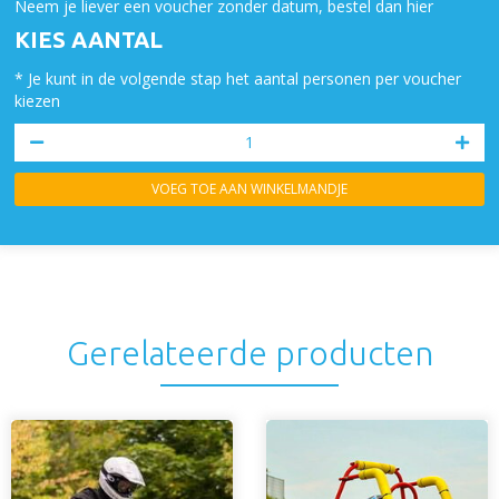
Neem je liever een voucher zonder datum, bestel dan hier
KIES AANTAL
* Je kunt in de volgende stap het aantal personen per voucher
kiezen
VOEG TOE AAN WINKELMANDJE
Gerelateerde producten