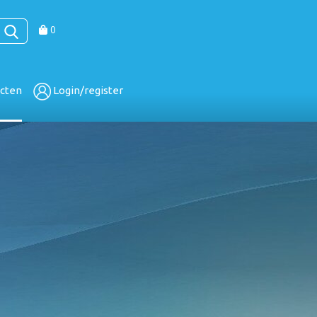
0
cten
Login/register