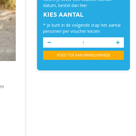
datum, bestel dan hier
KIES AANTAL
* Je kunt in de volgende stap het aantal
personen per voucher kiezen
VOEG TOE AAN WINKELMANDJE
en