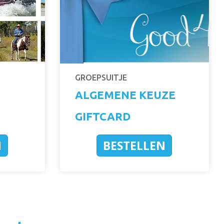
GROEPSUITJE
ALGEMENE KEUZE
GIFTCARD
N
BESTELLEN