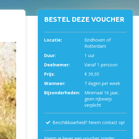
BESTEL DEZE VOUCHER
Locatie:
Eindhoven of
Rotterdam
Duur:
1 uur
Deelnemer:
Vanaf 1 persoon
Prijs:
€ 39,95
Wanneer:
7 dagen per week
Bijzonderheden:
Minimaal 16 jaar,
geen rijbewijs
verplicht
Beschikbaarheid? Neem contact op!
Neem je liever een voucher zonder