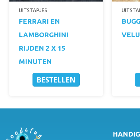
UITSTAPJES
UITSTA
FERRARI EN
BUGG
LAMBORGHINI
VELU
RIJDEN 2 X 15
MINUTEN
BESTELLEN
HANDIG