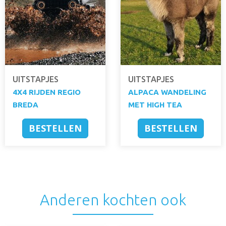
UITSTAPJES
UITSTAPJES
4X4 RIJDEN REGIO
ALPACA WANDELING
BREDA
MET HIGH TEA
BESTELLEN
BESTELLEN
Anderen kochten ook