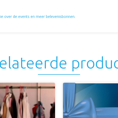
tie over de events en meer belevenisbonnen.
elateerde produ