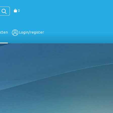
0
cten
Login/register