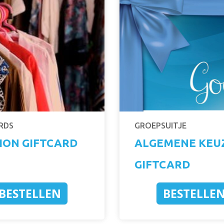
RDS
GROEPSUITJE
ION GIFTCARD
ALGEMENE KEU
GIFTCARD
BESTELLEN
BESTELLE