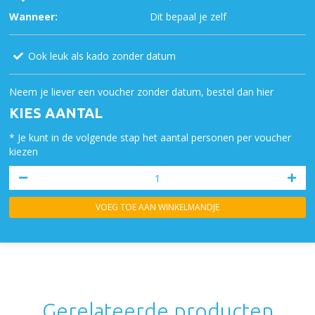
Wanneer:
Dit bepaal je zelf
Ook leuk als kado zonder datum
Neem je liever een voucher zonder datum, bestel dan hier
KIES AANTAL
* Je kunt in de volgende stap het aantal personen per voucher
kiezen
VOEG TOE AAN WINKELMANDJE
Gerelateerde producten