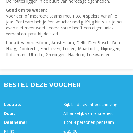
De routes liggen in de buurt van horecagelegenheden.
Goed om te weten:
Voor één of meerdere teams met 1 tot 4 spelers vanaf 15
jaar. Per team heb je één voucher nodig. Krijg hints als je het
even niet meer weet. Iedere route heeft een eigen uniek
verhaal dat past bij de stad.
Locaties:
Amersfoort, Amsterdam, Delft, Den Bosch, Den
Haag, Dordrecht, Eindhoven, Leiden, Maastricht, Nijmegen,
Rotterdam, Utrecht, Groningen, Haarlem, Leeuwarden
BESTEL DEZE VOUCHER
Locatie:
Kijk bij de event beschrijving
Duur:
Afhankelijk van je snelheid
Deelnemer:
1 tot 4 personen per team
Prijs:
€ 25,00