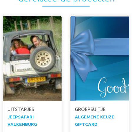
UITSTAPJES
GROEPSUITJE
JEEPSAFARI
ALGEMENE KEUZE
VALKENBURG
GIFTCARD