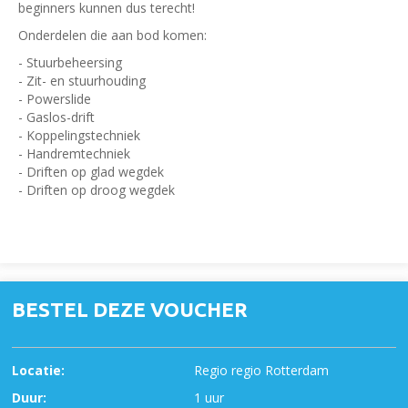
beginners kunnen dus terecht!
Onderdelen die aan bod komen:
- Stuurbeheersing
- Zit- en stuurhouding
- Powerslide
- Gaslos-drift
- Koppelingstechniek
- Handremtechniek
- Driften op glad wegdek
- Driften op droog wegdek
BESTEL DEZE VOUCHER
Locatie:
Regio regio Rotterdam
Duur:
1 uur