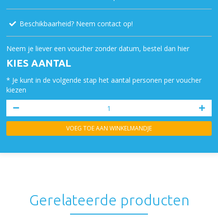
Beschikbaarheid? Neem contact op!
Neem je liever een voucher zonder datum, bestel dan hier
KIES AANTAL
* Je kunt in de volgende stap het aantal personen per voucher
kiezen
VOEG TOE AAN WINKELMANDJE
Gerelateerde producten