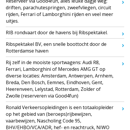
Reserveer via Good4fun, alles leuke dagje weg:
driften, parachutespringen, zweefvliegen, circuit
rijden, Ferrari of Lamborghini rijden en veel meer
uitjes.
RIB rondvaart door de havens bij Ribspektakel.
Ribspektakel BV, een snelle boottocht door de
Rotterdamse haven
Rij zelf in de mooiste sportwagens: Audi R8,
Ferrari, Lamborghini of Mercedes AMG GT op
diverse locaties: Amsterdam, Antwerpen, Arnhem,
Breda, Den Bosch, Eemnes, Eindhoven, Gent,
Heerenveen, Lelystad, Rotterdam, Zolder of
Zwolle (reserveren via Good4fun)
Ronald Verkeersopleidingen is een totaalopleider
op het gebied van (beroeps)rijbewijzen,
vaarbewijzen, Nascholing Code 95,
BHV/EHBO/VCA/ADR, hef- en reachtruck, NIWO