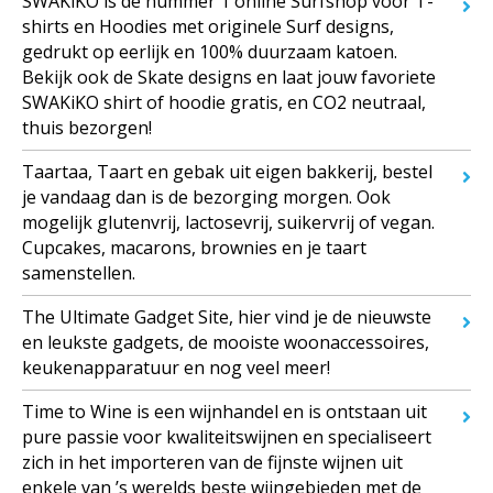
SWAKiKO is de nummer 1 online Surfshop voor T-
shirts en Hoodies met originele Surf designs,
gedrukt op eerlijk en 100% duurzaam katoen.
Bekijk ook de Skate designs en laat jouw favoriete
SWAKiKO shirt of hoodie gratis, en CO2 neutraal,
thuis bezorgen!
Taartaa, Taart en gebak uit eigen bakkerij, bestel
je vandaag dan is de bezorging morgen. Ook
mogelijk glutenvrij, lactosevrij, suikervrij of vegan.
Cupcakes, macarons, brownies en je taart
samenstellen.
The Ultimate Gadget Site, hier vind je de nieuwste
en leukste gadgets, de mooiste woonaccessoires,
keukenapparatuur en nog veel meer!
Time to Wine is een wijnhandel en is ontstaan uit
pure passie voor kwaliteitswijnen en specialiseert
zich in het importeren van de fijnste wijnen uit
enkele van ’s werelds beste wijngebieden met de